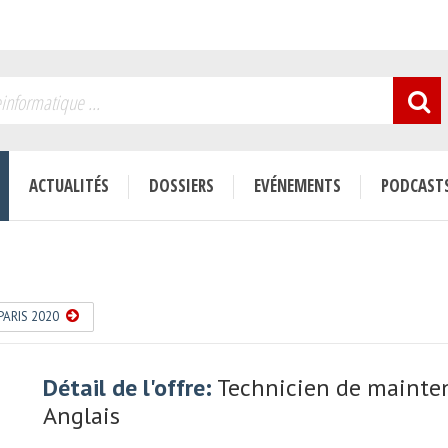
sur le site:
Toutes
|
Aucune
C.R.M.
Compta
E.R.P.
Infra & Réseaux
Métiers
ENREGISTRER
R.H.
ACTUALITÉS
DOSSIERS
EVÉNEMENTS
PODCAST
ENDRE COMMENT RENFORCER LA RÉSILIENCE MÉTIER POUR SE PRO...
PARIS 2020
Détail de l'offre:
Technicien de maintena
Anglais