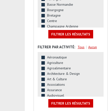
Basse Normandie
Bourgogne
Bretagne
Centre
Champagne Ardenne
Corse
FILTRER LES RÉSULTATS
Franche Comte
Haute Normandie
FILTRER PAR ACTIVITÉ:
|
Tous
Aucun
Ile de France
Languedoc Roussillon
Aéronautique
Limousin
Agriculture
Lorraine
Agroalimentaire
Midi-Pyrénées
Architecture & Design
Nord Pas de Calais
Art & Culture
P.A.C.A
Associations
Pays de la Loire
Assurance
Picardie
Audiovisuel
Poitou Charentes
Automobile
Rhone Alpes
FILTRER LES RÉSULTATS
Banques