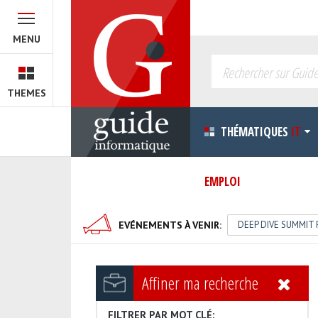
Cochez les thèmatiques que vous souhaitez parcourir 
B.I.
MENU
Cloud
Développement
Green I.T.
THEMES
Innovation
Progiciels
THÉMATIQUES
IT
EMPLOI
EVÉNEMENTS À VENIR:
WEBINAIRE : COMPR
DEEP DIVE SUMMIT 
Affiner ma recherche
FILTRER PAR MOT CLÉ: