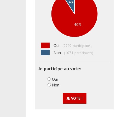
Oui
(9792 participants)
Non
(1071 participants)
Je participe au vote:
Oui
Non
JE VOTE !