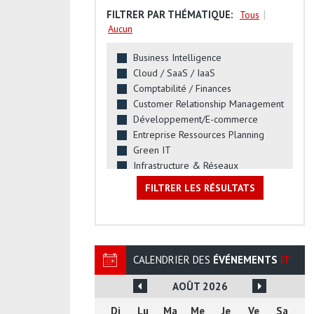
BTP
FILTRER PAR THÉMATIQUE:
|
Tous
Chimie
Aucun
Comptabilité / Fiscalité
Conseil
Business Intelligence
Cosmétiques
Cloud / SaaS / IaaS
Edition / Imprimerie
Comptabilité / Finances
Electronique
Customer Relationship Management
Energie & Eau
Développement/E-commerce
Enseignement
Entreprise Ressources Planning
Grande Distribution
Green IT
Hôtellerie
Infrastructure & Réseaux
Immobilier
Innovation
Import/Export
FILTRER LES RÉSULTATS
Progiciels de gestion
Industrie / Production
Ressources Humaines
Informatique
Solutions Métiers
Ingénierie
Internet / e-commerce
CALENDRIER DES
ÉVÉNEMENTS
IT
Juridique
Location
AOÛT
2026
Management & Stratégie
Di
Lu
Ma
Me
Je
Ve
Sa
Marine / Aéronautique