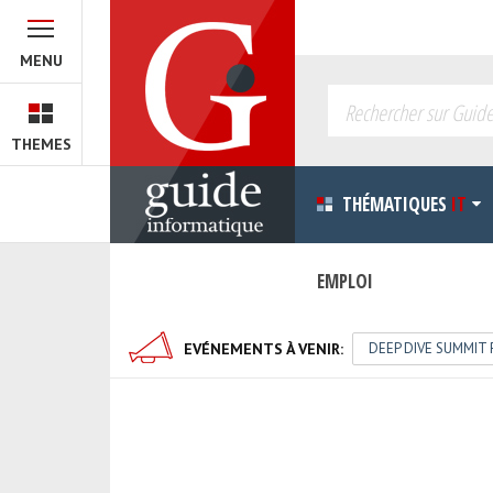
Cochez les thèmatiques que vous souhaitez parcourir 
B.I.
MENU
Cloud
Développement
Green I.T.
THEMES
Innovation
Progiciels
THÉMATIQUES
IT
EMPLOI
DEEP DIVE SUMMIT 
EVÉNEMENTS À VENIR:
WEBINAIRE : COMPR
DEEP DIVE SUMMIT 