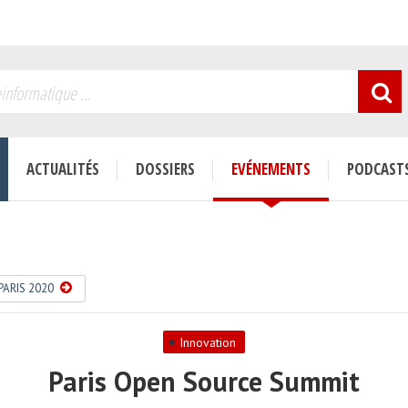
sur le site:
Toutes
|
Aucune
C.R.M.
Compta
E.R.P.
Infra & Réseaux
Métiers
ENREGISTRER
R.H.
ACTUALITÉS
DOSSIERS
EVÉNEMENTS
PODCAST
PARIS 2020
ENDRE COMMENT RENFORCER LA RÉSILIENCE MÉTIER POUR SE PRO...
PARIS 2020
Innovation
Paris Open Source Summit